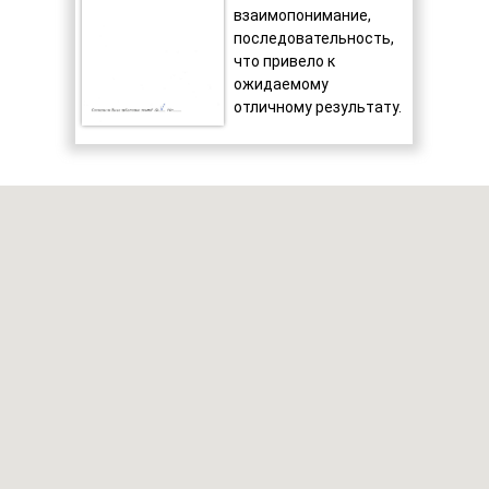
S
55 м²
55 дн.
5515 ₽
взаимопонимание,
последовательность,
что привело к
ожидаемому
отличному результату.
ЖК Дом Карасина
S
66 м²
66 дн.
6615 ₽