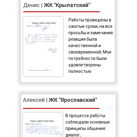
Денис |
ЖК "Крылатский"
Работы проведены в
сжатые сроки, на все
просьбы и замечания
ЖК Дом Карасина цв
реакция была
качественной и
S
44 м²
44 дн.
4415 ₽
своевременной; Мои
потребности были
удовлетворены
полностью
Алексей |
ЖК "Ярославский"
В процессе работы
соблюдали основные
ЖК Дом Карасина кар
принципы общения:
диалог,